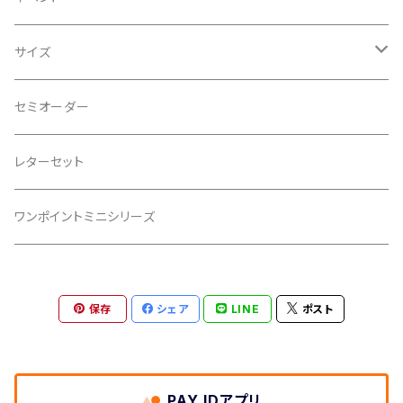
クリスマス
サイズ
ウェディング
ポストカード(15×10.5cm)
セミオーダー
バレンタイン
105スクエア(10.5×10.5㎝)
レターセット
バースデー
ハーフポストカード(10.5×7.5cm)
ワンポイントミニシリーズ
出産祝い
75スクエア(7.5×7.5㎝)
保存
シェア
LINE
ポスト
母の日
ミニサイズ(7cm×7cm)
記念日
その他
PAY IDアプリ