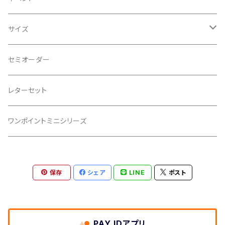
クリスマス
サイズ
ウェディング
ポストカード(15×10.5cm)
セミオーダー
バレンタイン
105スクエア(10.5×10.5㎝)
レターセット
バースデー
ハーフポストカード(10.5×7.5cm)
ワンポイントミニシリーズ
出産祝い
75スクエア(7.5×7.5㎝)
保存
シェア
LINE
ポスト
母の日
ミニサイズ(7cm×7cm)
記念日
その他
PAY IDアプリ